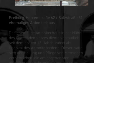
Freiburg, Herrenstraße 62 / Salzstraße 51,
ehemaliges Antoniterhaus
Das ehemalige Antoniterhaus in der Nähe
des Oberlindenplatzes diente vermutlich
seit dem späten 13. Jahrhundert als
Hospital des Antoniterordens. Dieser hatte
sich der Heilung und Pflege von Menschen
verschrieben, die am sogenannten
Antoniusfeuer erkrankt waren, einer im
Mittelalter häufig vorkommenden
Krankheit. Seit 1247 lebten die Brüder nach
den Regeln des hl. Augustinus, 1298 wurde
die Bruderschaft zu einem
Chorherrenorden. Vermutlich erklärt dies
die räumliche Nähe zum Freiburger
Augustinerkloster. Typisch für die
Antoniterklöster war ein bescheidener
Dachreiter, ein Glockentürmchen, welches
am Freiburger Antoniterhaus erhalten ist.
Es handelt sich dabei um das einzige
erhaltene Beispiel eines Dachreiters in der
Stadt.